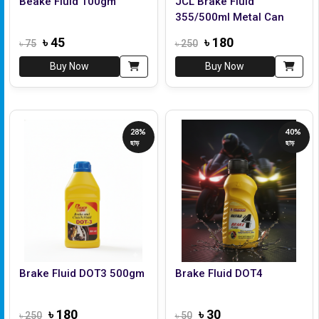
Beake Fluid 100gm
JCL Brake Fluid
355/500ml Metal Can
৳ 45
৳ 180
৳ 75
৳ 250
Buy Now
Buy Now
28%
40%
ছাড়
ছাড়
Brake Fluid DOT3 500gm
Brake Fluid DOT4
৳ 180
৳ 30
৳ 250
৳ 50