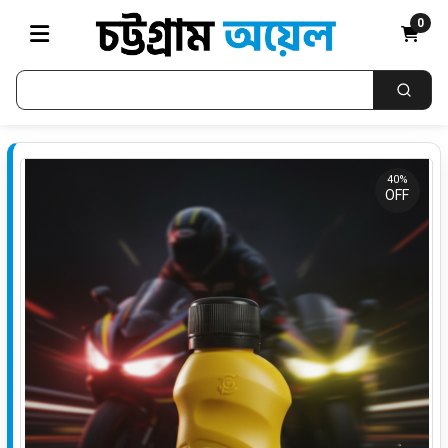
0
40%
OFF