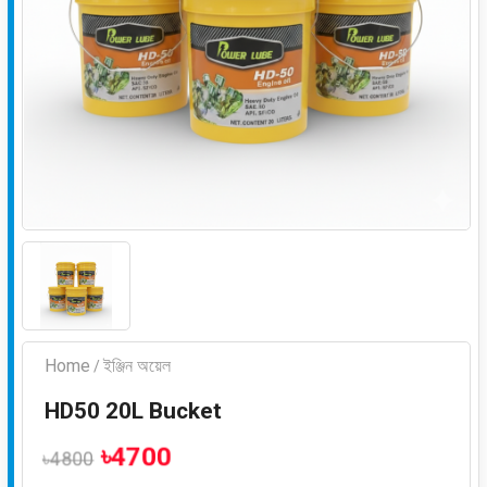
Home
ইঞ্জিন অয়েল
/
HD50 20L Bucket
৳4700
৳4800