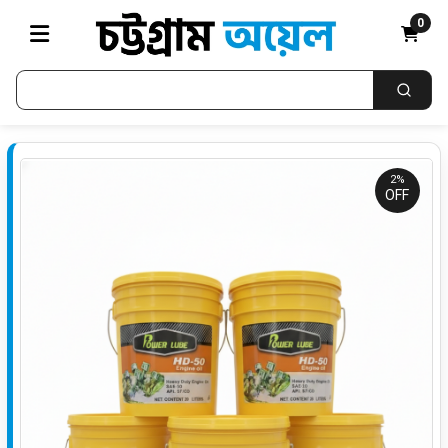
0
2%
OFF