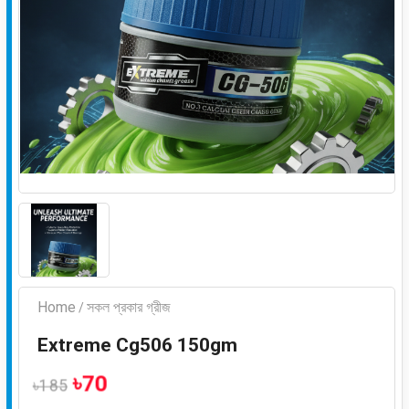
Home
সকল প্রকার গ্রীজ
/
Extreme Cg506 150gm
৳70
৳185