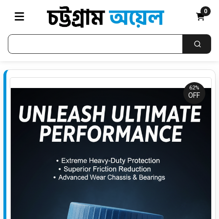
0
62%
OFF