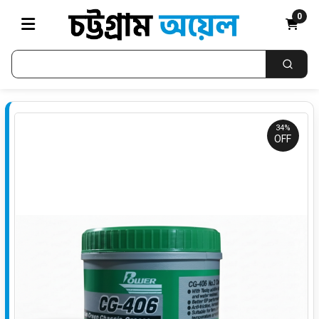
0
34%
OFF