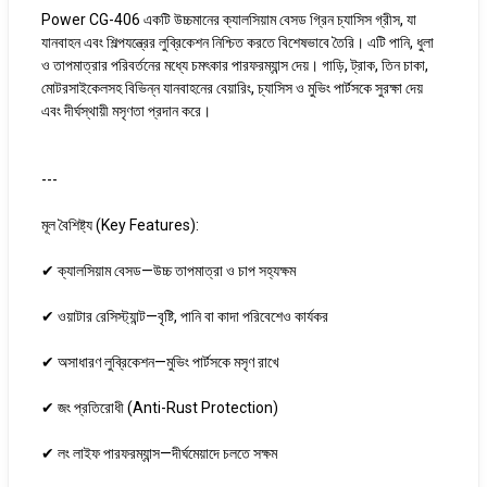
Power CG-406 একটি উচ্চমানের ক্যালসিয়াম বেসড গ্রিন চ্যাসিস গ্রীস, যা
যানবাহন এবং শিল্পযন্ত্রের লুব্রিকেশন নিশ্চিত করতে বিশেষভাবে তৈরি। এটি পানি, ধুলা
ও তাপমাত্রার পরিবর্তনের মধ্যে চমৎকার পারফরম্যান্স দেয়। গাড়ি, ট্রাক, তিন চাকা,
মোটরসাইকেলসহ বিভিন্ন যানবাহনের বেয়ারিং, চ্যাসিস ও মুভিং পার্টসকে সুরক্ষা দেয়
এবং দীর্ঘস্থায়ী মসৃণতা প্রদান করে।
---
মূল বৈশিষ্ট্য (Key Features):
✔ ক্যালসিয়াম বেসড—উচ্চ তাপমাত্রা ও চাপ সহ্যক্ষম
✔ ওয়াটার রেসিস্ট্যান্ট—বৃষ্টি, পানি বা কাদা পরিবেশেও কার্যকর
✔ অসাধারণ লুব্রিকেশন—মুভিং পার্টসকে মসৃণ রাখে
✔ জং প্রতিরোধী (Anti-Rust Protection)
✔ লং লাইফ পারফরম্যান্স—দীর্ঘমেয়াদে চলতে সক্ষম