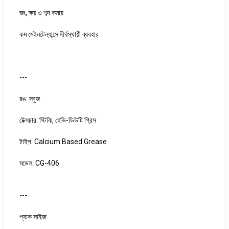
জং, ক্ষয় ও শব্দ কমায়
কম মেইনটেন্যান্সে দীর্ঘস্থায়ী ব্যবহার
---
রঙ: সবুজ
টেক্সচার: স্টিকি, হেভি-ডিউটি গ্রিস
টাইপ: Calcium Based Grease
মডেল: CG-406
---
প্যাক সাইজ: